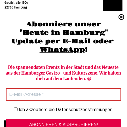
Gaußstraße 190c
22765 Hamburg
(040) 36 88 110 –0
Abonniere unser
moc.grubmah-enezs@ofni
"Heute in Hamburg"
Update per E-Mail oder 
WhatsApp
!
Die spannendsten Events in der Stadt und das Neueste 
aus der Hamburger Gastro- und Kulturszene. Wir halten 
Newsletter abonnieren
Verlag
dich auf dem Laufenden. 😃
Heute in Hamburg
Team
HAMBURG PUR
Autorinnen & Autoren
Stadtleben
SZENE Shop & Abo
Newsletter-Anmeldung
Ich akzeptiere die Datenschutzbestimmungen.
Jobs bei der SZENE und dem Genuss-
Kultur
Guide
Essen + Trinken