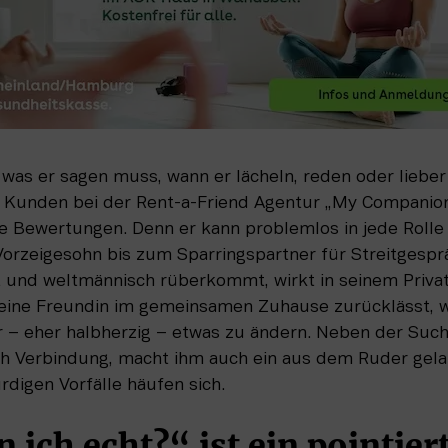
was er sagen muss, wann er lächeln, reden oder lieber 
Kunden bei der Rent-a-Friend Agentur „My Companion“
ve Bewertungen. Denn er kann problemlos in jede Rolle s
orzeigesohn bis zum Sparringspartner für Streitgesprä
und weltmännisch rüberkommt, wirkt in seinem Privatl
eine Freundin im gemeinsamen Zuhause zurücklässt, weil
r – eher halbherzig – etwas zu ändern. Neben der Suche
 Verbindung, macht ihm auch ein aus dem Ruder gelau
digen Vorfälle häufen sich. 
 ich echt?“ ist ein pointier