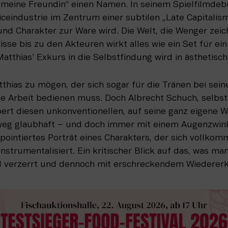
meine Freundin“ einen Namen. In seinem Spielfilmdebüt
iceindustrie im Zentrum einer subtilen „Late Capitalism“
und Charakter zur Ware wird. Die Welt, die Wenger zeichn
lisse bis zu den Akteuren wirkt alles wie ein Set für ei
atthias’ Exkurs in die Selbstfindung wird in ästhetisc
atthias zu mögen, der sich sogar für die Tränen bei sein
ie Arbeit bedienen muss. Doch Albrecht Schuch, selbst 
ert diesen unkonventionellen, auf seine ganz eigene We
weg glaubhaft – und doch immer mit einem Augenzwink
pointiertes Porträt eines Charakters, der sich vollkomm
trumentalisiert. Ein kritischer Blick auf das, was man b
d verzerrt und dennoch mit erschreckendem Wiederer