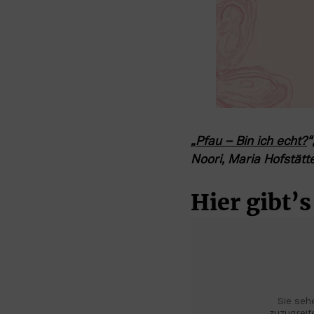
„
Pfau – Bin ich echt?
“
Noori, Maria Hofstätt
Hier gibt’
Sie sehe
zuzugreife