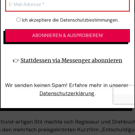
Newsletter-Anmeldung
Ich akzeptiere die Datenschutzbestimmungen.
„Pfau – Bin ich echt?“
2025 in den Kinos zu
Germany)
👉 
Stattdessen via Messenger abonnieren
Wir senden keinen Spam! Erfahre mehr in unserer 
Datenschutzerklärung
.
lund-artigen Stil machte sich Regisseur und Drehbuch
 den mehrfach preisgekrönten Kurzfilm „Entschuldigun