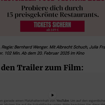
, Regie: Bernhard Wenger. Mit Albrecht Schuch, Julia Fra
er. 102 Min. Ab dem 20. Februar 2025 im Kino
s den Trailer zum Film:
n gerade einen Platzhalterinhalt von 
YouTube
. Um auf den eigentlichen
n, klicken Sie auf die Schaltfläche unten. Bitte beachten Sie, dass da