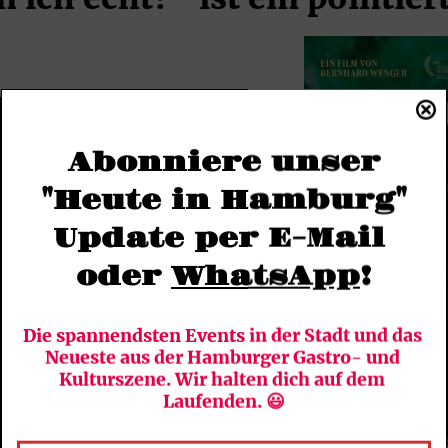
Abonniere unser
"Heute in Hamburg"
Update per E-Mail 
oder 
WhatsApp
!
Die spannendsten Events in der Stadt und das 
Neueste aus der Hamburger Gastro- und 
Kulturszene. Wir halten dich auf dem 
Laufenden. 😃