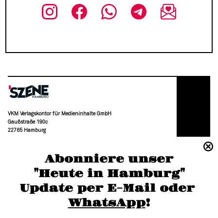
VKM Verlagskontor für Medieninhalte GmbH
Gaußstraße 190c
22765 Hamburg
(040) 36 88 110 –0
Abonniere unser
moc.grubmah-enezs@ofni
"Heute in Hamburg"
Update per E-Mail oder 
WhatsApp
!