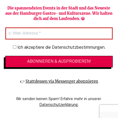
Die spannendsten Events in der Stadt und das Neueste 
aus der Hamburger Gastro- und Kulturszene. Wir halten 
Newsletter abonnieren
Verlag
dich auf dem Laufenden. 😃
Heute in Hamburg
Team
HAMBURG PUR
Autorinnen & Autoren
Stadtleben
SZENE Shop & Abo
Newsletter-Anmeldung
Ich akzeptiere die Datenschutzbestimmungen.
Jobs bei der SZENE und dem Genuss-
Kultur
Guide
Essen + Trinken
Mediadaten & Kontakt
Verlosungen
Datenschutzeinstellungen
👉 
Stattdessen via Messenger abonnieren
🔗 Kinoprogramm
Datenschutzbestimmungen
🔗 Veranstaltungskalender
Impressum
Wir senden keinen Spam! Erfahre mehr in unserer 
🔗 Genuss-Guide Hamburg
Barrierefreiheitserklärung
Datenschutzerklärung
.