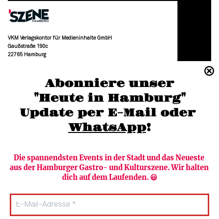
VKM Verlagskontor für Medieninhalte GmbH
Gaußstraße 190c
22765 Hamburg
(040) 36 88 110 –0
Abonniere unser
moc.grubmah-enezs@ofni
"Heute in Hamburg"
Update per E-Mail oder 
WhatsApp
!
Die spannendsten Events in der Stadt und das Neueste 
aus der Hamburger Gastro- und Kulturszene. Wir halten 
Newsletter abonnieren
Verlag
dich auf dem Laufenden. 😃
Heute in Hamburg
Team
HAMBURG PUR
Autorinnen & Autoren