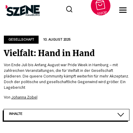
SHOP
Zum
Inhalt
springen
GESELLSCHAFT
10. AUGUST 2025
Vielfalt: Hand in Hand
Von Ende Juli bis Anfang August war Pride Week in Hamburg – mit
zahlreichen Veranstaltungen, die für Vielfalt in der Gesellschaft
plädieren. Die queere Community kämpft weiterhin für mehr Akzeptanz.
Doch der politische und gesellschaftliche Gegenwind wird größer. Ein
Lagebericht
Von
Johanna Zobel
INHALTE
EIN ANSTEIGEN RECHTSPOPULISTISCHER UND QUE...