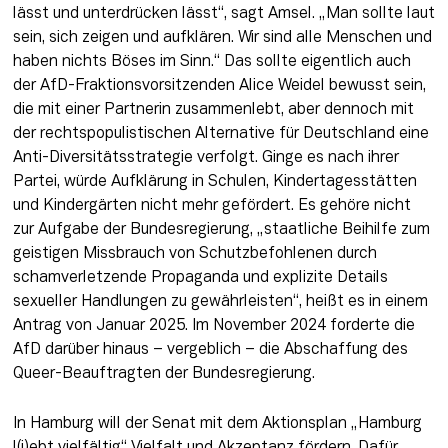
lässt und unterdrücken lässt“, sagt Amsel. „Man sollte laut 
sein, sich zeigen und aufklären. Wir sind alle Menschen und 
haben nichts Böses im Sinn.“ Das sollte eigentlich auch 
der AfD-Fraktionsvorsitzenden Alice Weidel bewusst sein, 
die mit einer Partnerin zusammenlebt, aber dennoch mit 
der rechtspopulistischen Alternative für Deutschland eine 
Anti-Diversitätsstrategie verfolgt. Ginge es nach ihrer 
Partei, würde Aufklärung in Schulen, Kindertagesstätten 
und Kindergärten nicht mehr gefördert. Es gehöre nicht 
zur Aufgabe der Bundesregierung, „staatliche Beihilfe zum 
geistigen Missbrauch von Schutzbefohlenen durch 
schamverletzende Propaganda und explizite Details 
sexueller Handlungen zu gewährleisten“, heißt es in einem 
Antrag von Januar 2025. Im November 2024 forderte die 
AfD darüber hinaus – vergeblich – die Abschaffung des 
Queer-Beauftragten der Bundesregierung.
In Hamburg will der Senat mit dem Aktionsplan „Hamburg 
l(i)ebt vielfältig“ Vielfalt und Akzeptanz fördern. Dafür 