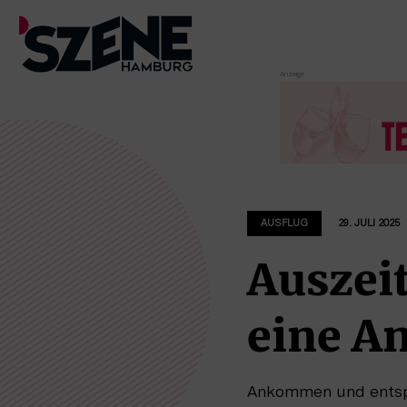
Zum
Inhalt
springen
AUSFLUG
29. JULI 2025
Auszeit
eine A
Ankommen und entspan