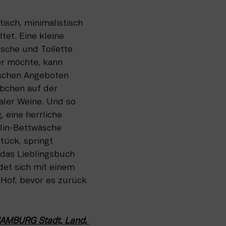
sch, minimalistisch 
et. Eine kleine 
che und Toilette 
r möchte, kann 
schen Angeboten 
bchen auf der 
ler Weine. Und so 
 eine herrliche 
lin-Bettwäsche 
ück, springt 
 das Lieblingsbuch 
et sich mit einem 
of, bevor es zurück 
MBURG Stadt, Land, 