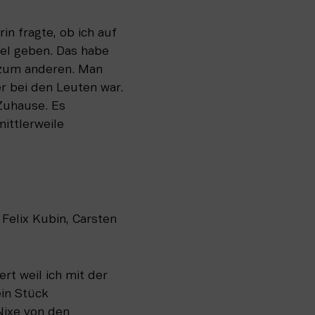
n fragte, ob ich auf 
gel geben. Das habe 
zum anderen. Man 
 bei den Leuten war. 
Zuhause. Es 
ittlerweile 
Felix Kubin, Carsten 
rt weil ich mit der 
in Stück 
ixe von den 