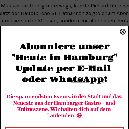
o-Musiker umtriebig unterwegs, kehrte Richard für eine
atz der Hauptkirche St. Katharinen zeigte er am Abend
r ein versierter Musiker, sondern vor allem auch veritab
gelmusik.
Abonniere unser
"Heute in Hamburg"
Update per E-Mail 
oder 
WhatsApp
!
Die spannendsten Events in der Stadt und das 
Neueste aus der Hamburger Gastro- und 
Kulturszene. Wir halten dich auf dem 
Laufenden. 😃
d, die Orgel taucht immer wieder in deiner Karriere au