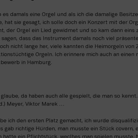
 es damals eine Orgel und als ich die damalige Besitzeri
, hat sie gesagt, ich solle doch ein Konzert mit der Or
t, der Orgel ein Lied gewidmet und so kam dann eins 
sagen, dass das Instrument damals noch viel präsenter
och nicht lange her, viele kannten die Heimorgeln von 
tionstüchtige Orgeln. Ich erinnere mich auch an einen m
tbewerb in Hamburg.
glaube, da haben auch alle gespielt, die man so kennt. 
d.) Meyer, Viktor Marek …
be ich den ersten Platz gemacht, ich wurde disqualifizie
s gab richtige Hürden, man musste ein Stück covern, e
 hatte ein Pflichtstück, weclhes man spielen musste. N