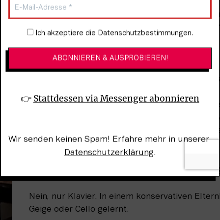
rhaupt (Top Banana Richard – „Die Meanie Bar Orgel 7”)
Popsongs, auch die Musik der Hamburger Schule-Band Di
 warst, zeichnete den Einsatz dieses Instruments aus. Er
Newsletter-Anmeldung
Ich akzeptiere die Datenschutzbestimmungen.
ung mit der Orgel?
Richard von der Schulenburg: Mein Onkel hatte 
1970er Jahren eine Heimorgel bei sich zu Haus
Zeit war das gar nicht so ungewöhnlich, viele F
👉 
Stattdessen via Messenger abonnieren
damals ein solches Instrument. Diese Heimorgel
Begleitcomputer, das heißt der Rhythmus war v
man dann improvisiert – das fand ich als kleines
Wir senden keinen Spam! Erfahre mehr in unserer 
sofort total super.
Datenschutzerklärung
.
Hast du das Orgelspiel dann im Anschluss richtig
Nein, nur Klavier. In einem konservativen Eltern
Geige oder Cello gelernt.