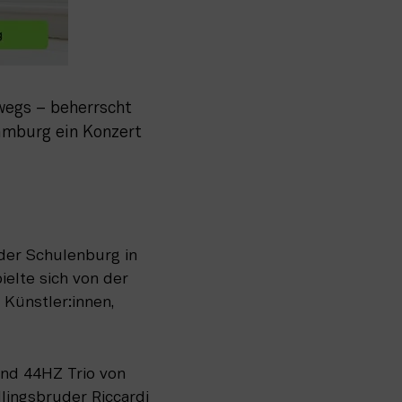
egs – beherrscht 
mburg ein Konzert 
der Schulenburg in 
lte sich von der 
ünstler:innen, 
nd 44HZ Trio von 
lingsbruder Riccardi 