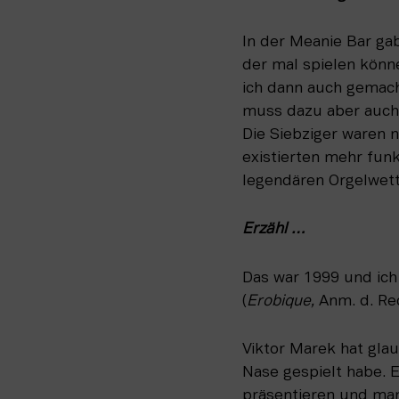
In der Meanie Bar gab
der mal spielen könne
ich dann auch gemach
muss dazu aber auch 
Die Siebziger waren n
existierten mehr funk
legendären Orgelwet
Erzähl …
Das war 1999 und ich 
(
Erobique,
 Anm. d. Re
Viktor Marek hat glau
Nase gespielt habe. E
präsentieren und man