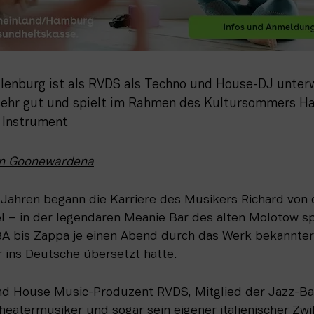
lenburg ist als RVDS als Techno und House-DJ unterw
 sehr gut und spielt im Rahmen des Kultursommers Ha
 Instrument
in Goonewardena
 Jahren begann die Karriere des Musikers Richard von 
 – in der legendären Meanie Bar des alten Molotow spie
 bis Zappa je einen Abend durch das Werk bekannter K
r ins Deutsche übersetzt hatte.
und House Music-Produzent RVDS, Mitglied der Jazz-Ba
eatermusiker und sogar sein eigener italienischer Zwil