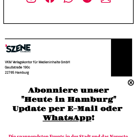
VKM Verlagskontor für Medieninhalte GmbH
Gaußstraße 190c
22765 Hamburg
(040) 36 88 110 –0
Abonniere unser
moc.grubmah-enezs@ofni
"Heute in Hamburg"
Update per E-Mail oder 
WhatsApp
!
Die spannendsten Events in der Stadt und das Neueste 