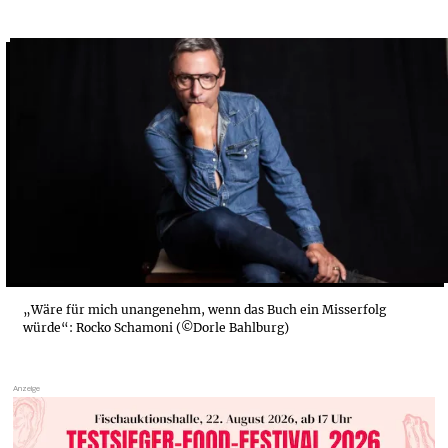
DIE FORTSETZUNG VON „DORFPUNKS“
„ICH BIN IMMER NOCH VÖLLIG DER PUNK“
ROCKO SCHAMONI: „SCHREIBEN IST IMMER SELBS...
„Wäre für mich unangenehm, wenn das Buch ein Misserfolg
würde“: Rocko Schamoni (©Dorle Bahlburg)