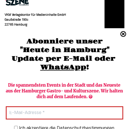
VKM Verlagskontor für Medieninhalte GmbH
Gaußstraße 190c
22765 Hamburg
(040) 36 88 110 –0
Abonniere unser
moc.grubmah-enezs@ofni
"Heute in Hamburg"
Update per E-Mail oder 
WhatsApp
!
Die spannendsten Events in der Stadt und das Neueste 
aus der Hamburger Gastro- und Kulturszene. Wir halten 
Newsletter abonnieren
Verlag
dich auf dem Laufenden. 😃
Heute in Hamburg
Team
HAMBURG PUR
Autorinnen & Autoren
Stadtleben
SZENE Shop & Abo
Newsletter-Anmeldung
Ich akzeptiere die Datenschutzbestimmungen.