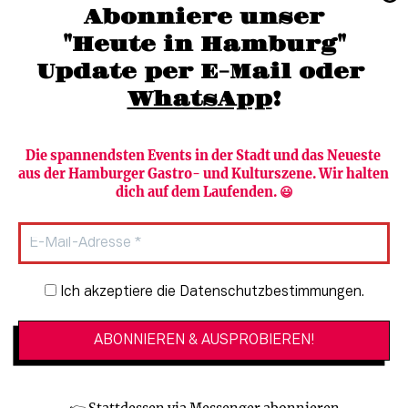
(040) 36 88 110 –0
Abonniere unser
moc.grubmah-enezs@ofni
"Heute in Hamburg"
Update per E-Mail oder 
WhatsApp
!
Die spannendsten Events in der Stadt und das Neueste 
aus der Hamburger Gastro- und Kulturszene. Wir halten 
Newsletter abonnieren
Verlag
dich auf dem Laufenden. 😃
Heute in Hamburg
Team
HAMBURG PUR
Autorinnen & Autoren
Stadtleben
SZENE Shop & Abo
Newsletter-Anmeldung
Ich akzeptiere die Datenschutzbestimmungen.
Jobs bei der SZENE und dem Genuss-
Kultur
Guide
Essen + Trinken
Mediadaten & Kontakt
Verlosungen
Datenschutzeinstellungen