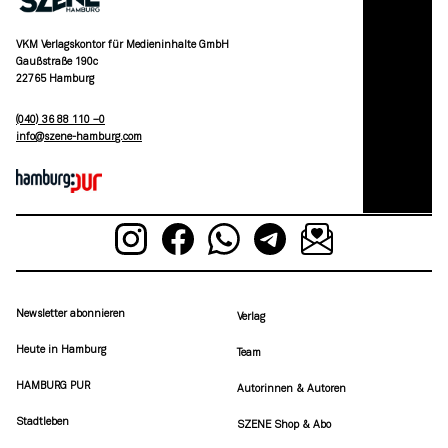
VKM Verlagskontor für Medieninhalte GmbH
Gaußstraße 190c
22765 Hamburg
(040) 36 88 110 –0
moc.grubmah-enezs@ofni
Newsletter abonnieren
Verlag
Heute in Hamburg
Team
HAMBURG PUR
Autorinnen & Autoren
Stadtleben
SZENE Shop & Abo