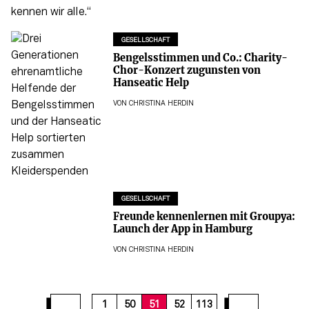
GESELLSCHAFT
Bengelsstimmen und Co.: Charity-
Chor-Konzert zugunsten von
Hanseatic Help
VON
CHRISTINA HERDIN
GESELLSCHAFT
Freunde kennenlernen mit Groupya:
Launch der App in Hamburg
VON
CHRISTINA HERDIN
57
58
59
60
61
62
63
64
65
1
50
51
52
113