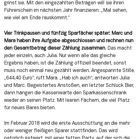
grinst sie. Mit den eingezahlten Beträgen will sie ihren 
Führerschein im nächsten Jahr finanzieren. „Mal sehen, 
wie viel am Ende rauskommt.“
Vier Trinkpausen und fünfzig Sparfächer später: Marc und 
Mara haben ihre Aufgabe abgeschlossen und rechnen nun 
den Gesamtbetrag dieser Zählung zusammen
. Das 
macht 
jeder einzeln, auch Julia. Nur wenn alle das gleiche 
Ergebnis haben, ist die Zählung offiziell beendet, sonst 
muss noch einmal neu gezählt werden. Angespannte Stille. 
„644,40 Euro“, ruft Mara. „Hab ich auch“, antworten Julia 
und Marc. Begeistertes Anstoßen, ein letzter Schluck Bier, 
dann hängen die Kassenwarte den Sparkassenschrank 
wieder an seinen Platz. Mit leeren Fächern, die viel Platz 
für neues Bares bieten.
Im Februar 2018 wird die erste Ausschüttung an die mehr 
oder weniger 
fleißigen Sparer 
stattfinden. Das wird 
natürlich gefeiert, mit einer fetten Party, auf der sich die 