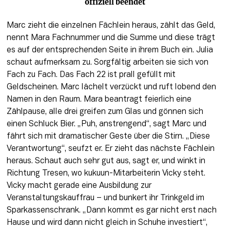
offiziell beendet
Marc zieht die einzelnen Fächlein heraus, zählt das Geld, 
nennt Mara Fachnummer und die Summe und diese trägt 
es auf der entsprechenden Seite in ihrem Buch ein. Julia 
schaut aufmerksam zu. Sorgfältig arbeiten sie sich von 
Fach zu Fach. Das Fach 22 ist prall gefüllt mit 
Geldscheinen. Marc lächelt verzückt und ruft lobend den 
Namen in den Raum. Mara beantragt feierlich eine 
Zählpause, alle drei greifen zum Glas und gönnen sich 
einen Schluck Bier. „Puh, anstrengend“, 
sagt
 Marc und 
fährt sich mit dramatischer Geste über die Stirn. „Diese 
Verantwortung“, seufzt er. Er zieht das nächste Fächlein 
heraus. Schaut auch sehr gut aus, 
sagt
 er, und winkt in 
Richtung Tresen, wo kukuun-Mitarbeiterin Vicky steht. 
Vicky macht gerade eine Ausbildung zur 
Veranstaltungskauffrau – und bunkert ihr Trinkgeld im 
Sparkassenschrank. „Dann kommt es gar nicht erst nach 
Hause und wird dann nicht gleich in Schuhe investiert“, 