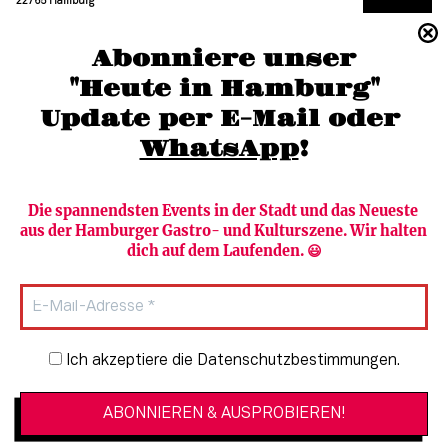
22765 Hamburg
(040) 36 88 110 –0
Abonniere unser
moc.grubmah-enezs@ofni
"Heute in Hamburg"
Update per E-Mail oder 
WhatsApp
!
Die spannendsten Events in der Stadt und das Neueste 
aus der Hamburger Gastro- und Kulturszene. Wir halten 
Newsletter abonnieren
Verlag
dich auf dem Laufenden. 😃
Heute in Hamburg
Team
HAMBURG PUR
Autorinnen & Autoren
Stadtleben
SZENE Shop & Abo
Newsletter-Anmeldung
Ich akzeptiere die Datenschutzbestimmungen.
Jobs bei der SZENE und dem Genuss-
Kultur
Guide
Essen + Trinken
Mediadaten & Kontakt