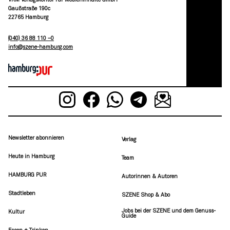
VKM Verlagskontor für Medieninhalte GmbH
Gaußstraße 190c
22765 Hamburg
(040) 36 88 110 –0
moc.grubmah-enezs@ofni
Newsletter abonnieren
Verlag
Heute in Hamburg
Team
HAMBURG PUR
Autorinnen & Autoren
Stadtleben
SZENE Shop & Abo
Jobs bei der SZENE und dem Genuss-
Kultur
Guide