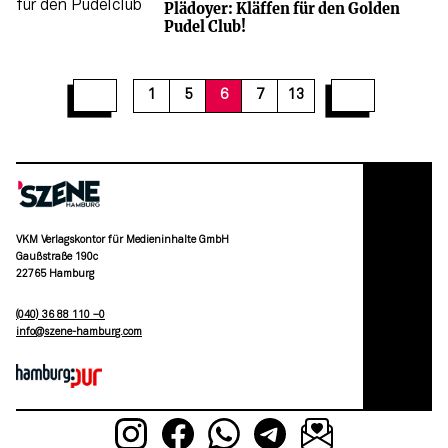
Plädoyer: Kläffen für den Golden
Pudel Club!
12
13
1
5
6
7
13
VKM Verlagskontor für Medieninhalte GmbH
Gaußstraße 190c
22765 Hamburg
(040) 36 88 110 –0
moc.grubmah-enezs@ofni