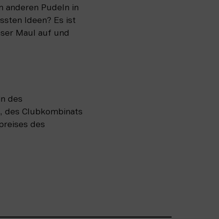
 anderen Pudeln in 
sten Ideen? Es ist 
ser Maul auf und 
n des 
 des Clubkombinats 
preises des 