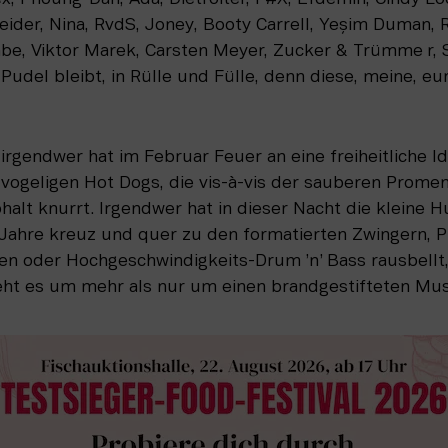
eider, Nina, RvdS, Joney, Booty Carrell, Yeşim Duman, Ra
abe, Viktor Marek, Carsten Meyer, Zucker & Trümme r, 
udel bleibt, in Rülle und Fülle, denn diese, meine, eure
rgendwer hat im Februar Feuer an eine freiheitliche Id
t vogeligen Hot Dogs, die vis-à-vis der sauberen Prome
lt knurrt. Irgendwer hat in dieser Nacht die kleine H
-Jahre kreuz und quer zu den formatierten Zwingern, P
n oder Hochgeschwindigkeits-Drum ’n’ Bass rausbellt, 
eht es um mehr als nur um einen brandgestifteten Mus