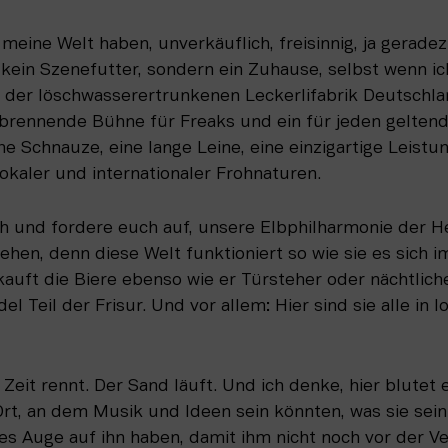
 meine Welt haben, unverkäuflich, freisinnig, ja geradez
 kein Szenefutter, sondern ein Zuhause, selbst wenn ich
t der löschwasserertrunkenen Leckerlifabrik Deutschla
 brennende Bühne für Freaks und ein für jeden geltend
he Schnauze, eine lange Leine, eine einzigartige Leistun
kaler und internationaler Frohnaturen.
ch und fordere euch auf, unsere Elbphilharmonie der H
ehen, denn diese Welt funktioniert so wie sie es sich 
auft die Biere ebenso wie er Türsteher oder nächtlicher
el Teil der Frisur. Und vor allem: Hier sind sie alle in l
 Zeit rennt. Der Sand läuft. Und ich denke, hier blutet 
rt, an dem Musik und Ideen sein könnten, was sie sein so
 Auge auf ihn haben, damit ihm nicht noch vor der Ve