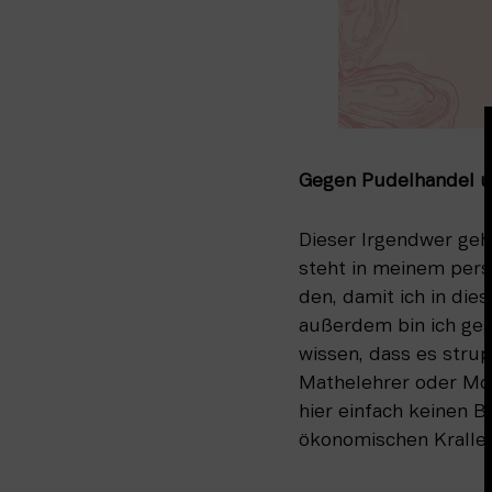
Gegen Pudelhandel un
Dieser Irgendwer geh
steht in meinem pers
den, damit ich in dies
außerdem bin ich geg
wissen, dass es stru
Mathelehrer oder Mon
hier einfach keinen B
ökonomischen Kralle 