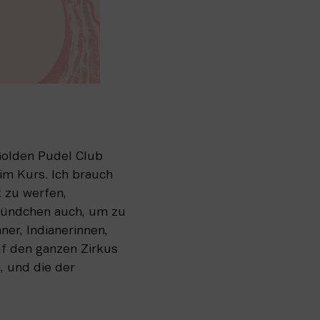
Golden Pudel Club 
m Kurs. Ich brauch 
 zu werfen, 
Hündchen auch, um zu 
r, Indianerinnen, 
f den ganzen Zirkus 
 und die der 