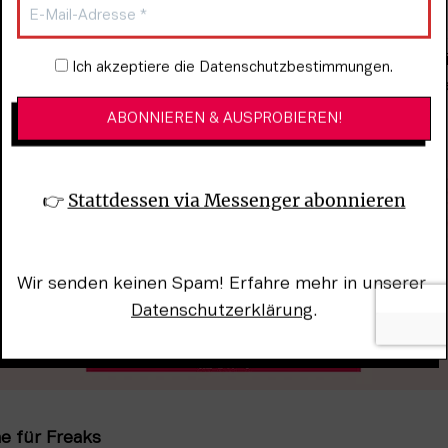
ch, wohin ich mein Stöckchen schleudere – ohne Pudel 
rauche nicht nur diesen Pudel, ich benötige das ganze R
 Pudel sein, denn diese Welt denkt nicht im Kreis. Sie is
Newsletter-Anmeldung
Ich akzeptiere die Datenschutzbestimmungen.
chzeitig verbohrt, sie bleibt windschief und doch gera
z abgetakelt und doch modern. Eine Pudelite eben.
👉 
Stattdessen via Messenger abonnieren
Wir senden keinen Spam! Erfahre mehr in unserer 
Datenschutzerklärung
.
e für Freaks 