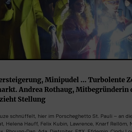
Versteigerung, Minipudel … Turbolente Ze
arkt. Andrea Rothaug, Mitbegründerin d
zieht Stellung
auze schnüffelt, hier im Porscheghetto St. Pauli – an 
at, Helena Hauff, Felix Kubin, Lawrence, Knarf Rellöm, N
, Phoung-Dan, Ada, Dietroiter, F#X, Efdemin, Cindy Loo