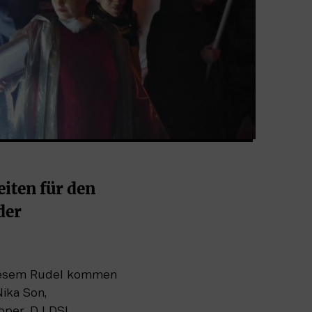
iten für den 
er 
diesem Rudel kommen 
ika Son, 
per, DJ DSL, 