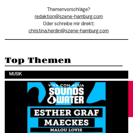
Themenvorschläge?
moc.grubmah-enezs@noitkader
Oder schreibe mir direkt:
moc.grubmah-enezs@nidreh.anitsirhc
Top Themen
MUSIK