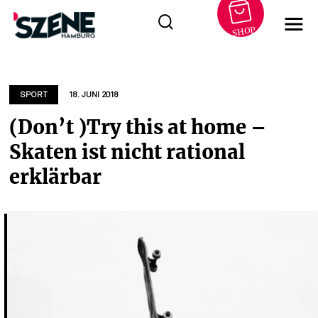
SHOP
Zum
Inhalt
springen
SPORT
18. JUNI 2018
(Don’t )Try this at home –
Skaten ist nicht rational
erklärbar