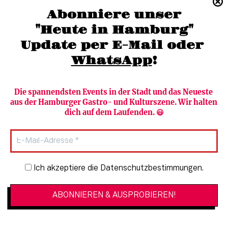
(040) 36 88 110 –0
Abonniere unser
moc.grubmah-enezs@ofni
"Heute in Hamburg"
Update per E-Mail oder 
WhatsApp
!
Die spannendsten Events in der Stadt und das Neueste 
aus der Hamburger Gastro- und Kulturszene. Wir halten 
Newsletter abonnieren
Verlag
dich auf dem Laufenden. 😃
Heute in Hamburg
Team
HAMBURG PUR
Autorinnen & Autoren
Stadtleben
SZENE Shop & Abo
Newsletter-Anmeldung
Ich akzeptiere die Datenschutzbestimmungen.
Jobs bei der SZENE und dem Genuss-
Kultur
Guide
Essen + Trinken
Mediadaten & Kontakt
Verlosungen
Datenschutzeinstellungen