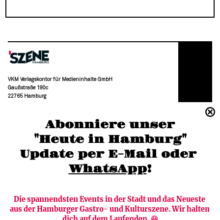
VKM Verlagskontor für Medieninhalte GmbH
Gaußstraße 190c
22765 Hamburg
(040) 36 88 110 –0
Abonniere unser
moc.grubmah-enezs@ofni
"Heute in Hamburg"
Update per E-Mail oder 
WhatsApp
!
Die spannendsten Events in der Stadt und das Neueste 
aus der Hamburger Gastro- und Kulturszene. Wir halten 
Newsletter abonnieren
Verlag
dich auf dem Laufenden. 😃