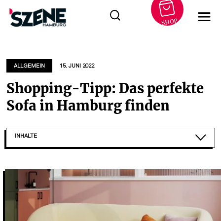
SHOP
Zum
Inhalt
springen
ALLGEMEIN
15. JUNI 2022
Shopping-Tipp: Das perfekte
Sofa in Hamburg finden
INHALTE
SKANDINAVISCHES DESIGN FÜR ALLE
SHOWROOM IN HAMBURG
HAPPY BIRTHDAY, SOFACOMPANY!