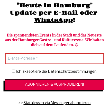
"Heute in Hamburg"
Update per E-Mail oder 
WhatsApp
!
Die spannendsten Events in der Stadt und das Neueste 
aus der Hamburger Gastro- und Kulturszene. Wir halten 
Newsletter abonnieren
Verlag
dich auf dem Laufenden. 😃
Heute in Hamburg
Team
HAMBURG PUR
Autorinnen & Autoren
Stadtleben
SZENE Shop & Abo
Newsletter-Anmeldung
Ich akzeptiere die Datenschutzbestimmungen.
Jobs bei der SZENE und dem Genuss-
Kultur
Guide
Essen + Trinken
Mediadaten & Kontakt
Verlosungen
Datenschutzeinstellungen
👉 
Stattdessen via Messenger abonnieren
🔗 Kinoprogramm
Datenschutzbestimmungen