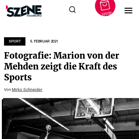
SHOP
Zum
Inhalt
springen
SPORT
5. FEBRUAR 2021
Fotografie: Marion von der
Mehden zeigt die Kraft des
Sports
Von
Mirko Schneider