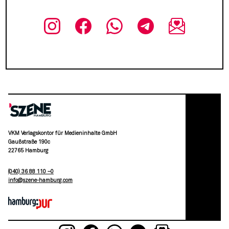
VKM Verlagskontor für Medieninhalte GmbH
Gaußstraße 190c
22765 Hamburg
(040) 36 88 110 –0
moc.grubmah-enezs@ofni