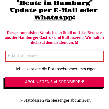
"Heute in Hamburg"
Update per E-Mail oder 
WhatsApp
!
Die spannendsten Events in der Stadt und das Neueste 
aus der Hamburger Gastro- und Kulturszene. Wir halten 
Newsletter abonnieren
Verlag
dich auf dem Laufenden. 😃
Heute in Hamburg
Team
HAMBURG PUR
Autorinnen & Autoren
Stadtleben
SZENE Shop & Abo
Newsletter-Anmeldung
Ich akzeptiere die Datenschutzbestimmungen.
Jobs bei der SZENE und dem Genuss-
Kultur
Guide
Essen + Trinken
Mediadaten & Kontakt
Verlosungen
Datenschutzeinstellungen
👉 
Stattdessen via Messenger abonnieren
🔗 Kinoprogramm
Datenschutzbestimmungen