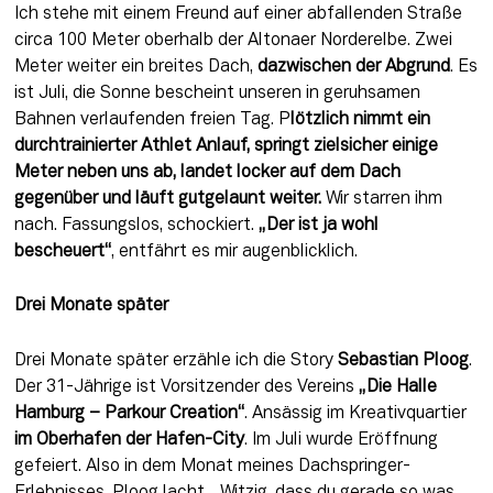
Ich stehe mit einem Freund auf einer abfallenden Straße 
circa 100 Meter oberhalb der Altonaer Norderelbe. Zwei 
Meter weiter ein breites Dach, 
dazwischen der Abgrund
. Es 
ist Juli, die Sonne bescheint unseren in geruhsamen 
Bahnen verlaufenden freien Tag. P
lötzlich nimmt ein 
durchtrainierter Athlet Anlauf, springt zielsicher einige 
Meter neben uns ab, landet locker auf dem Dach 
gegenüber und läuft gutgelaunt weiter.
 Wir starren ihm 
nach. Fassungslos, schockiert. 
„Der ist ja wohl 
bescheuert“
, entfährt es mir augenblicklich.
Drei Monate später
Drei Monate später erzähle ich die Story 
Sebastian Ploog
. 
Der 31-Jährige ist Vorsitzender des Vereins 
„Die Halle 
Hamburg – Parkour Creation“
. Ansässig im Kreativquartier 
im Oberhafen der Hafen-City
. Im Juli wurde Eröffnung 
gefeiert. Also in dem Monat meines Dachspringer-