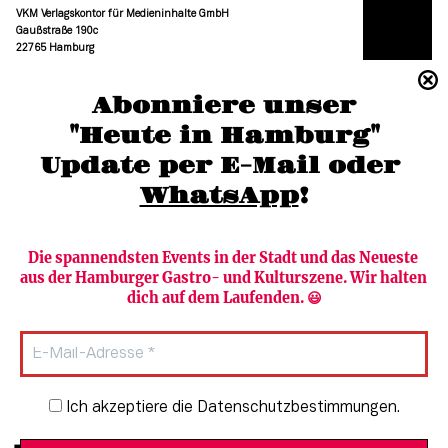
VKM Verlagskontor für Medieninhalte GmbH
Gaußstraße 190c
22765 Hamburg
(040) 36 88 110 –0
Abonniere unser
moc.grubmah-enezs@ofni
"Heute in Hamburg"
Update per E-Mail oder 
WhatsApp
!
Die spannendsten Events in der Stadt und das Neueste 
aus der Hamburger Gastro- und Kulturszene. Wir halten 
Newsletter abonnieren
Verlag
dich auf dem Laufenden. 😃
Heute in Hamburg
Team
HAMBURG PUR
Autorinnen & Autoren
Stadtleben
SZENE Shop & Abo
Newsletter-Anmeldung
Ich akzeptiere die Datenschutzbestimmungen.
Jobs bei der SZENE und dem Genuss-
Kultur
Guide