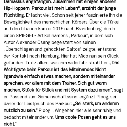
Damaskus angefangen. Zusammen mit einigen anderen 
Hip-Hoppern. Parkour ist mein Leben“, erzählt der junge 
Flüchtling.
 Er lacht viel. Schon seit jeher faszinierte ihn die 
Beweglichkeit des menschlichen Körpers. Über die Türkei 
und den Libanon kam er 2015 nach Brandenburg, durch 
einen SPIEGEL- Artikel namens „Parkour“, in dem sich 
Autor Alexander Osang begeistert von seinen 
„Überschlägen und gehockten Saltos“ zeigte, entstand 
der Kontakt nach Hamburg. Hier hat Mido nun sein Glück 
gefunden. Trotz allem, was ihm widerfuhr, strahlt er. 
„Das 
Wichtigste beim Parkour ist das Miteinander. Nicht 
irgendwie einfach etwas machen, sondern miteinander 
sprechen, vor allem mit dem Trainer. Sich gut warm 
machen, Stück für Stück und mit System dazulernen“
, sagt 
er. Passend zum Gemeinschaftssinn, ergänzt Ploog, sei 
daher der Leistpruch des Parkour: 
„Sei stark, um anderen 
nützlich zu sein.“
 Ploog: „Wir gehen hier alle sehr ruhig und 
bedacht miteinander um. 
Ums coole Posen geht es uns 
nicht.
“