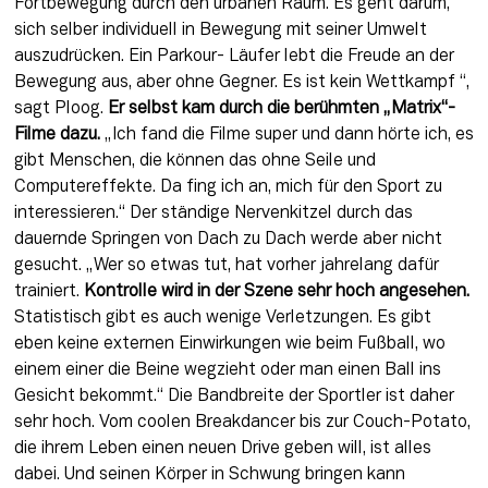
Fortbewegung durch den urbanen Raum. Es geht darum, 
sich selber individuell in Bewegung mit seiner Umwelt 
auszudrücken. Ein Parkour- Läufer lebt die Freude an der 
Bewegung aus, aber ohne Gegner. Es ist kein Wettkampf “, 
sagt Ploog. 
Er selbst kam durch die berühmten „Matrix“-
Filme dazu.
 „Ich fand die Filme super und dann hörte ich, es 
gibt Menschen, die können das ohne Seile und 
Computereffekte. Da fing ich an, mich für den Sport zu 
interessieren.“ Der ständige Nervenkitzel durch das 
dauernde Springen von Dach zu Dach werde aber nicht 
gesucht. „Wer so etwas tut, hat vorher jahrelang dafür 
trainiert. 
Kontrolle wird in der Szene sehr hoch angesehen.
Statistisch gibt es auch wenige Verletzungen. Es gibt 
eben keine externen Einwirkungen wie beim Fußball, wo 
einem einer die Beine wegzieht oder man einen Ball ins 
Gesicht bekommt.“ Die Bandbreite der Sportler ist daher 
sehr hoch. Vom coolen Breakdancer bis zur Couch-Potato, 
die ihrem Leben einen neuen Drive geben will, ist alles 
dabei. Und seinen Körper in Schwung bringen kann 