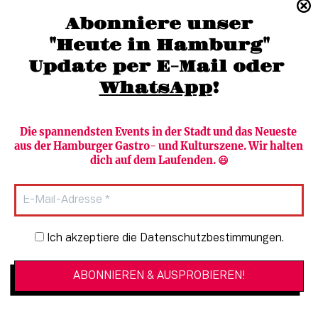
(040) 36 88 110 –0
Abonniere unser
moc.grubmah-enezs@ofni
"Heute in Hamburg"
Update per E-Mail oder 
WhatsApp
!
Die spannendsten Events in der Stadt und das Neueste 
aus der Hamburger Gastro- und Kulturszene. Wir halten 
Newsletter abonnieren
Verlag
dich auf dem Laufenden. 😃
Heute in Hamburg
Team
HAMBURG PUR
Autorinnen & Autoren
Stadtleben
SZENE Shop & Abo
Newsletter-Anmeldung
Ich akzeptiere die Datenschutzbestimmungen.
Jobs bei der SZENE und dem Genuss-
Kultur
Guide
Essen + Trinken
Mediadaten & Kontakt
Verlosungen
Datenschutzeinstellungen