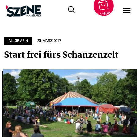
SHOP
Zum
Inhalt
springen
ALLGEMEIN
23. MÄRZ 2017
Start frei fürs Schanzenzelt