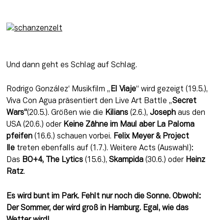
Und dann geht es Schlag auf Schlag.
Rodrigo González‘ Musikfilm „
El Viaje
“ wird gezeigt (19.5.), 
Viva Con Agua präsentiert den Live Art Battle „
Secret 
Wars“
(20.5.). Größen wie die 
Kilians
 (2.6.), 
Joseph 
aus den 
USA (20.6.) oder 
Keine Zähne im Maul aber La Paloma 
pfeifen
 (16.6.) schauen vorbei. 
Felix Meyer & Project 
Ile
 treten ebenfalls auf (1.7.). Weitere Acts (Auswahl): 
Das 
BO+4, The Lytics
 (15.6.), 
Skampida
 (30.6.) oder
 Heinz 
Ratz
.
Es wird bunt im Park. Fehlt nur noch die Sonne. Obwohl: 
Der Sommer, der wird groß in Hamburg. Egal, wie das 
Wetter wird!