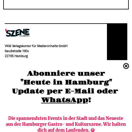
VKM Verlagskontor für Medieninhalte GmbH
Gaußstraße 190c
22765 Hamburg
(040) 36 88 110 –0
Abonniere unser
moc.grubmah-enezs@ofni
"Heute in Hamburg"
Update per E-Mail oder 
WhatsApp
!
Die spannendsten Events in der Stadt und das Neueste 
aus der Hamburger Gastro- und Kulturszene. Wir halten 
Newsletter abonnieren
Verlag
dich auf dem Laufenden. 😃