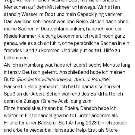
Tage war ich in einem kleinen Boot mit vielen anderen 
Menschen auf dem Mittelmeer unterwegs. Wir hatten 
ständig Wasser im Boot und mein Gepäck ging verloren. 
Das war eine sehr beschwerliche Reise. Als ich dann ohne 
meine Sachen in Deutschland ankam, habe ich von der 
Kleiderkammer Kleidung bekommen. Ich weiß noch ganz 
genau, wie es sich anfühlt, ohne persönliche Sachen in ein 
fremdes Land zu kommen. Und wie gut es tat, Hilfe zu 
bekommen. 

Als ich in Hamburg war, habe ich zuerst sechs Monate lang 
intensiv Deutsch gelernt. Anschließend habe ich meinen 
Bufdi 
(Bundesfreiwilligendienst, Anm. d. Red.)
 bei 
Hanseatic Help gemacht. Ich hatte damals schon viel 
Spaß an der Arbeit. Schon während des Bufdi hatte ich 
dann die Zusage für eine Ausbildung zum 
Einzelhandelskaufmann bei Edeka. Danach habe ich 
weiter im Einzelhandel gearbeitet, unter anderem als 
Filialleiter einer Bäckerei. Seit Anfang 2023 bin ich zurück 
und arbeite wieder bei Hanseatic Help. Erst als Store-