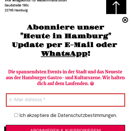
VKM Verlagskontor für Medieninhalte GmbH
Gaußstraße 190c
22765 Hamburg
(040) 36 88 110 –0
Abonniere unser
moc.grubmah-enezs@ofni
"Heute in Hamburg"
Update per E-Mail oder 
WhatsApp
!
Die spannendsten Events in der Stadt und das Neueste 
aus der Hamburger Gastro- und Kulturszene. Wir halten 
Newsletter abonnieren
Verlag
dich auf dem Laufenden. 😃
Heute in Hamburg
Team
HAMBURG PUR
Autorinnen & Autoren
Stadtleben
SZENE Shop & Abo
Newsletter-Anmeldung
Ich akzeptiere die Datenschutzbestimmungen.
Jobs bei der SZENE und dem Genuss-
Kultur
Guide