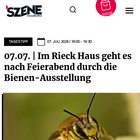
SHOP
Zum
Inhalt
springen
TAGESTIPP
07. JULI 2026 | 18:00 - 19:30
07.07. | Im Rieck Haus geht es
nach Feierabend durch die
Bienen-Ausstellung