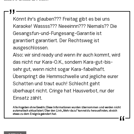
Könnt ihr’s glauben??? Freitag gibt es bei uns 
Karaoke! Wassss??? Neeeinnn??? Niemals?? Die 
Gesangsfun-und-Fungesang-Garantie ist 
garantiert garantiert. Der Rechtsweg ist 
ausgeschlossen.
Also: wir sind ready und wenn ihr auch kommt, wird 
das nicht nur Kara-O.K., sondern Kara-gut-bis-
sehr gut, wenn nicht sogar Kara-fabelhaft. 
Überspringt die Hemmschwelle und jegliche eurer 
Schatten und traut euch! Schlecht geht 
überhaupt nicht. Cringe hat Hausverbot, nur der 
Einsatz zählt.
Alle Angaben ohne Gewähr. Diese Informationen wurden übernommen und werden nicht
automatisch aktualisiert. Über den Link „Mehr dazu“ kannst du herausfinden, ob sich
etwas zu dem Ereignis geändert hat.