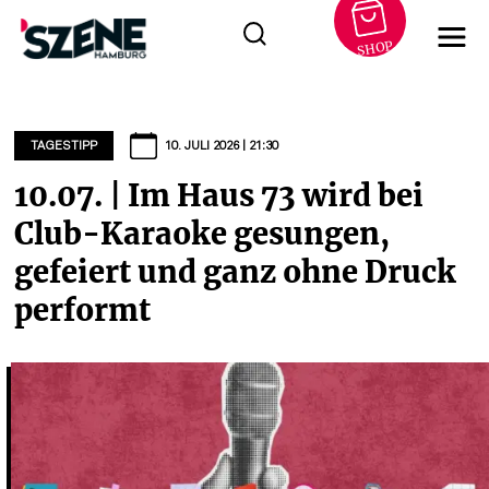
SHOP
Zum
Inhalt
springen
TAGESTIPP
10. JULI 2026 | 21:30
10.07. | Im Haus 73 wird bei
Club-Karaoke gesungen,
gefeiert und ganz ohne Druck
performt