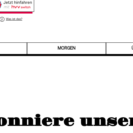
Was ist das?
MORGEN
onniere unse