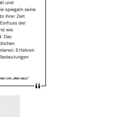
ät und 
e spiegeln seine 
 ihrer Zeit 
influss der 
d wie 
. Das 
lichen 
ieren. Erfahren 
 Bedeutungen 
 den Link „Mehr dazu“