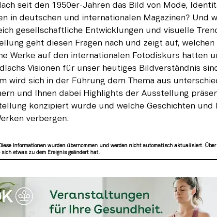
ach seit den 1950er-Jahren das Bild von Mode, Identit
en in deutschen und internationalen Magazinen? Und wi
ich gesellschaftliche Entwicklungen und visuelle Trends
ellung geht diesen Fragen nach und zeigt auf, welchen E
ne Werke auf den internationalen Fotodiskurs hatten un
achs Visionen für unser heutiges Bildverständnis sind
m wird sich in der Führung dem Thema aus unterschied
ern und Ihnen dabei Highlights der Ausstellung präsent
stellung konzipiert wurde und welche Geschichten und
Werken verbergen.
Diese Informationen wurden übernommen und werden nicht automatisch aktualisiert. Über
sich etwas zu dem Ereignis geändert hat.