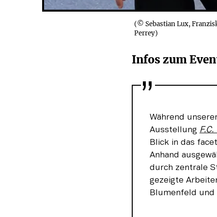
(© Sebastian Lux, Franzis
Perrey)
Infos zum Event
Während unserer
Ausstellung 
F.C.
Blick in das fac
Anhand ausgewähl
durch zentrale S
gezeigte Arbeite
Blumenfeld und 