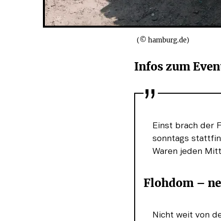
(© hamburg.de)
Infos zum Event
Einst brach der 
sonntags stattfi
Waren jeden Mit
Flohdom – neu
Nicht weit von d