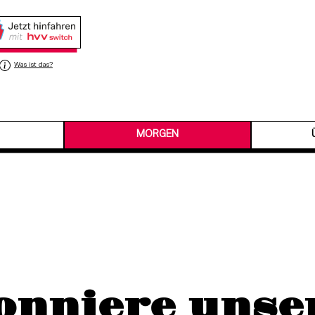
Was ist das?
MORGEN
onniere unse