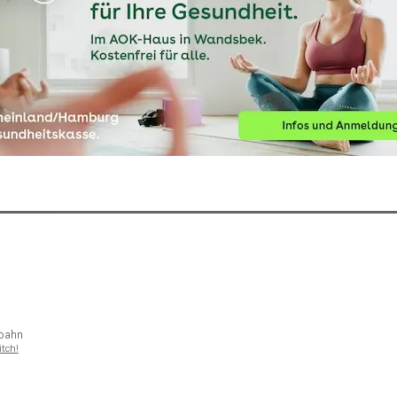
bahn
itch!