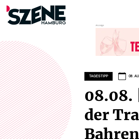
Zum
Inhalt
springen
TAGESTIPP
08. AU
08.08.
der Tr
Bahren