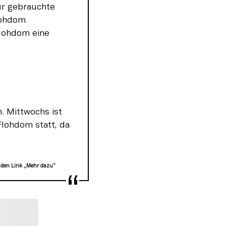
r gebrauchte 
ohdom 
lohdom eine 
 Mittwochs ist 
lohdom statt, da 
 den Link „Mehr dazu“