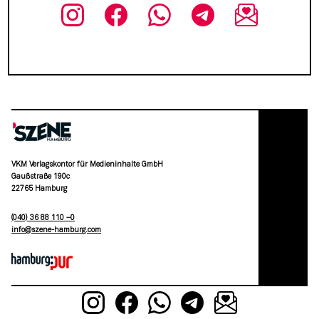
VKM Verlagskontor für Medieninhalte GmbH
Gaußstraße 190c
22765 Hamburg
(040) 36 88 110 –0
moc.grubmah-enezs@ofni