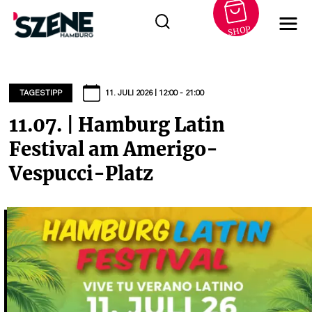
SHOP
Zum
Inhalt
springen
TAGESTIPP
11. JULI 2026 | 12:00 - 21:00
11.07. | Hamburg Latin
Festival am Amerigo-
Vespucci-Platz