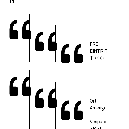
FREI 
EINTRIT
T <<<<
Ort: 
Amerigo
-
Vespucc
i-Platz 