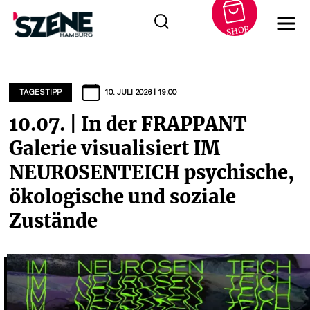
SHOP
Zum
Inhalt
springen
TAGESTIPP
10. JULI 2026 | 19:00
10.07. | In der FRAPPANT
Galerie visualisiert IM
NEUROSENTEICH psychische,
ökologische und soziale
Zustände