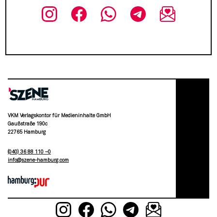
VKM Verlagskontor für Medieninhalte GmbH
Gaußstraße 190c
22765 Hamburg
(040) 36 88 110 –0
moc.grubmah-enezs@ofni