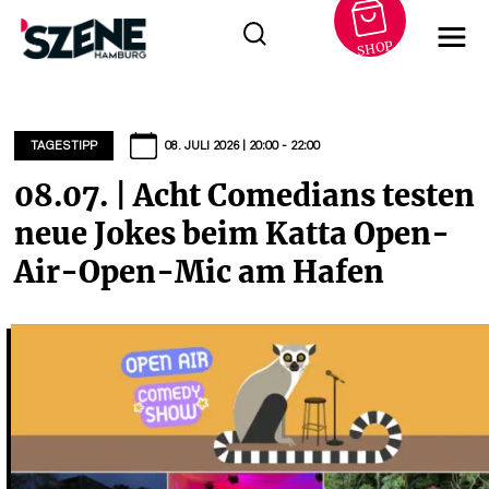
SHOP
Zum
Inhalt
springen
TAGESTIPP
08. JULI 2026 | 20:00 - 22:00
08.07. | Acht Comedians testen
neue Jokes beim Katta Open-
Air-Open-Mic am Hafen