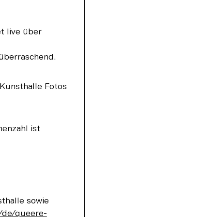
 live über 
 überraschend.
Kunsthalle Fotos 
enzahl ist 
halle sowie 
/de/queere-