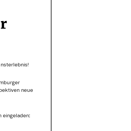
 
nsterlebnis!
amburger 
pektiven neue 
n eingeladen: