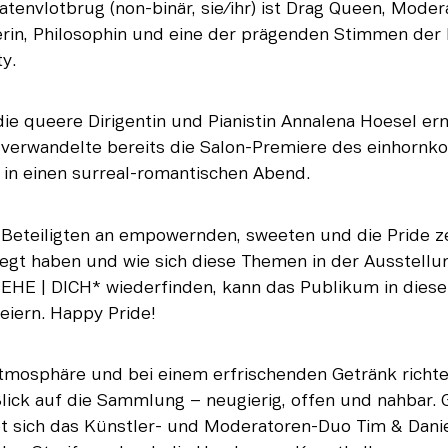
atenvlotbrug (non-binär, sie/ihr) ist Drag Queen, Moderat
erin, Philosophin und eine der prägenden Stimmen der
y.
die queere Dirigentin und Pianistin Annalena Hoesel ern
 verwandelte bereits die Salon-Premiere des einhornkol
in einen surreal-romantischen Abend.
r Beteiligten an empowernden, sweeten und die Pride z
t haben und wie sich diese Themen in der Ausstellun
EHE | DICH* wiederfinden, kann das Publikum in diese
eiern. Happy Pride!
tmosphäre und bei einem erfrischenden Getränk richtet
lick auf die Sammlung – neugierig, offen und nahbar.
t sich das Künstler- und Moderatoren-Duo Tim & Daniel