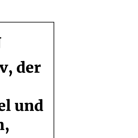
N
, der 
l und 
, 