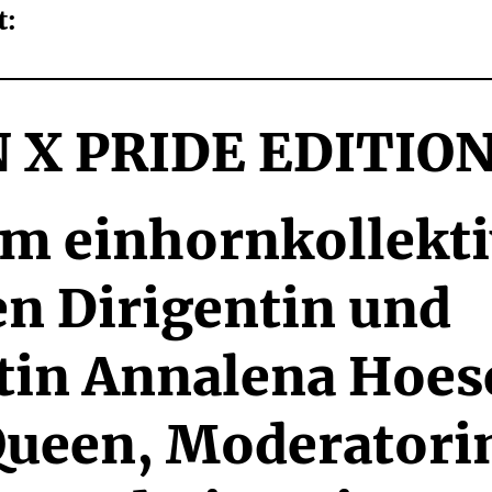
: 
 X PRIDE EDITIO
m einhornkollektiv
n Dirigentin und 
tin Annalena Hoese
ueen, Moderatorin