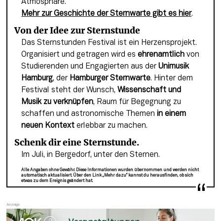
Atmosphäre.
Mehr zur Geschichte der Sternwarte gibt es hier
.
Von der Idee zur Sternstunde
Das Sternstunden Festival ist ein Herzensprojekt. 
Organisiert und getragen wird es 
ehrenamtlich
 von 
Studierenden und Engagierten aus der 
Unimusik 
Hamburg
, der 
Hamburger Sternwarte
. Hinter dem 
Festival steht der Wunsch, 
Wissenschaft und 
Musik zu verknüpfen
, Raum für Begegnung zu 
schaffen und astronomische Themen 
in einem 
neuen Kontext
 erlebbar zu machen.
Schenk dir eine Sternstunde.
Im Juli, in Bergedorf, unter den Sternen.
Alle Angaben ohne Gewähr. Diese Informationen wurden übernommen und werden nicht
automatisch aktualisiert. Über den Link „Mehr dazu“ kannst du herausfinden, ob sich
etwas zu dem Ereignis geändert hat.