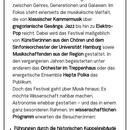
zwischen Genres, Generationen und Galaxien. Im 
Fokus steht einerseits die musikalische Vielfalt, 
die von 
klassischer Kammermusik
 über 
gregorianische Gesänge
, 
Jazz
 bis hin zu 
Elektro-
Pop
 reicht. Dabei wird das Festival maßgeblich 
von 
Künstler:innen aus den Chören und dem 
Sinfonieorchester der Universität Hamburg
 sowie 
Musikschaffenden aus der Region
 gestaltet. In 
den vergangenen Jahren begeisterten unter 
anderem das 
Orchester im Treppenhaus
 oder das 
energetische Ensemble 
Hepta Polka
 das 
Publikum.
Doch das Festival geht über Musik hinaus: Es 
möchte Wissenschaft nahbar machen, 
Astronomie erlebbar gestalten – und das in einem 
ganz besonderen Rahmen. Im 
wissenschaftlichen 
Programm
 erwarten die Besucher:innen:
Führungen durch die historischen Kuppelgebäude