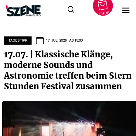
SHOP
Zum
Inhalt
springen
TAGESTIPP
17. JULI 2026 | AB 15:00
17.07. | Klassische Klänge,
moderne Sounds und
Astronomie treffen beim Stern
Stunden Festival zusammen