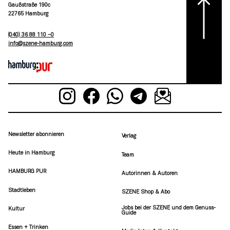
Gaußstraße 190c
22765 Hamburg
(040) 36 88 110 –0
moc.grubmah-enezs@ofni
Newsletter abonnieren
Verlag
Heute in Hamburg
Team
HAMBURG PUR
Autorinnen & Autoren
Stadtleben
SZENE Shop & Abo
Jobs bei der SZENE und dem Genuss-
Kultur
Guide
Essen + Trinken