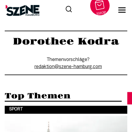
SHOP
Zum
Inhalt
Dorothee Kodra
springen
Themenvorschläge?
moc.grubmah-enezs@noitkader
Top Themen
SPORT