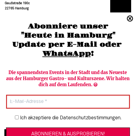
Gaußstraße 190c
22765 Hamburg
(040) 36 88 110 –0
Abonniere unser
moc.grubmah-enezs@ofni
"Heute in Hamburg"
Update per E-Mail oder 
WhatsApp
!
Die spannendsten Events in der Stadt und das Neueste 
aus der Hamburger Gastro- und Kulturszene. Wir halten 
Newsletter abonnieren
Verlag
dich auf dem Laufenden. 😃
Heute in Hamburg
Team
HAMBURG PUR
Autorinnen & Autoren
Stadtleben
SZENE Shop & Abo
Newsletter-Anmeldung
Ich akzeptiere die Datenschutzbestimmungen.
Jobs bei der SZENE und dem Genuss-
Kultur
Guide
Essen + Trinken