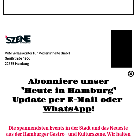
VKM Verlagskontor für Medieninhalte GmbH
Gaußstraße 190c
22765 Hamburg
(040) 36 88 110 –0
Abonniere unser
moc.grubmah-enezs@ofni
"Heute in Hamburg"
Update per E-Mail oder 
WhatsApp
!
Die spannendsten Events in der Stadt und das Neueste 
aus der Hamburger Gastro- und Kulturszene. Wir halten 
Newsletter abonnieren
Verlag