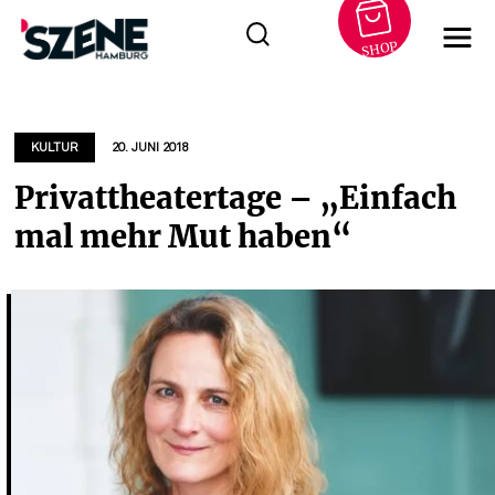
SHOP
Zum
Inhalt
springen
KULTUR
20. JUNI 2018
Privattheatertage – „Einfach
mal mehr Mut haben“