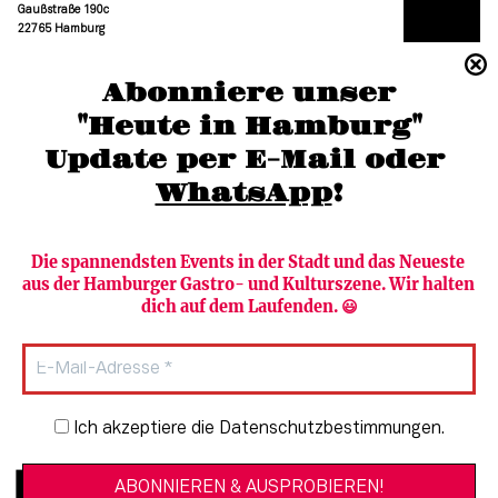
Gaußstraße 190c
22765 Hamburg
(040) 36 88 110 –0
Abonniere unser
moc.grubmah-enezs@ofni
"Heute in Hamburg"
Update per E-Mail oder 
WhatsApp
!
Die spannendsten Events in der Stadt und das Neueste 
aus der Hamburger Gastro- und Kulturszene. Wir halten 
Newsletter abonnieren
Verlag
dich auf dem Laufenden. 😃
Heute in Hamburg
Team
HAMBURG PUR
Autorinnen & Autoren
Stadtleben
SZENE Shop & Abo
Newsletter-Anmeldung
Ich akzeptiere die Datenschutzbestimmungen.
Jobs bei der SZENE und dem Genuss-
Kultur
Guide
Essen + Trinken