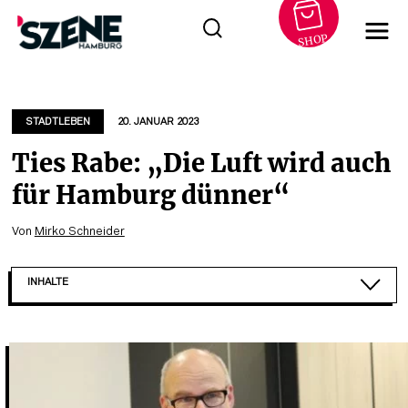
SHOP
Zum
Inhalt
springen
STADTLEBEN
20. JANUAR 2023
Ties Rabe: „Die Luft wird auch
für Hamburg dünner“
Von
Mirko Schneider
INHALTE
„EINE ENTSCHEIDUNG SOLLTE ERST FALLEN, WEN...
„DAS PROBLEM DER LEHRERVERSORGUNG IST IN H...
EIN NACHWUCHSPROBLEM?