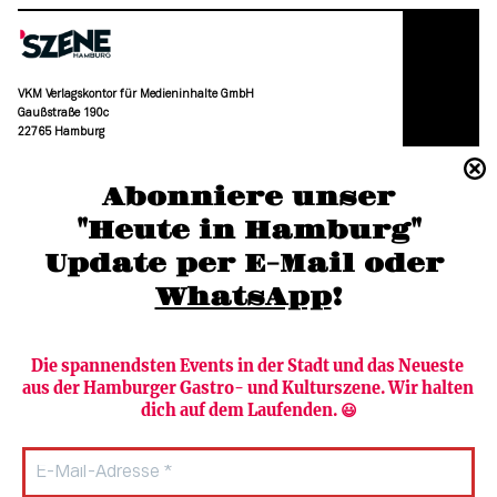
VKM Verlagskontor für Medieninhalte GmbH
Gaußstraße 190c
22765 Hamburg
(040) 36 88 110 –0
Abonniere unser
moc.grubmah-enezs@ofni
"Heute in Hamburg"
Update per E-Mail oder 
WhatsApp
!
Die spannendsten Events in der Stadt und das Neueste 
aus der Hamburger Gastro- und Kulturszene. Wir halten 
Newsletter abonnieren
Verlag
dich auf dem Laufenden. 😃
Heute in Hamburg
Team
HAMBURG PUR
Autorinnen & Autoren