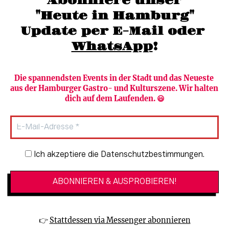
Abonniere unser
moc.grubmah-enezs@ofni
"Heute in Hamburg"
Update per E-Mail oder 
WhatsApp
!
Die spannendsten Events in der Stadt und das Neueste 
aus der Hamburger Gastro- und Kulturszene. Wir halten 
Newsletter abonnieren
Verlag
dich auf dem Laufenden. 😃
Heute in Hamburg
Team
HAMBURG PUR
Autorinnen & Autoren
Stadtleben
SZENE Shop & Abo
Newsletter-Anmeldung
Ich akzeptiere die Datenschutzbestimmungen.
Jobs bei der SZENE und dem Genuss-
Kultur
Guide
Essen + Trinken
Mediadaten & Kontakt
Verlosungen
Datenschutzeinstellungen
👉 
Stattdessen via Messenger abonnieren
🔗 Kinoprogramm
Datenschutzbestimmungen