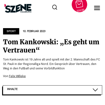
SHOP
Zum
Inhalt
springen
SPORT
10. FEBRUAR 2023
Tom Kankowski: „Es geht um
Vertrauen“
Tom Kankowski ist 19 Jahre alt und spielt mit der 2. Mannschaft des FC
St. Pauli in der Regionalliga Nord. Ein Gespräch über Vertrauen, den
Weg in den Fußball und seine Vorbildfunktion
Von
Felix Willeke
INHALTE
„ICH HABE VIELLEICHT EIN WENIG HÄRTER GEAR...