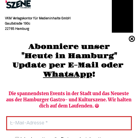
VKM Verlagskontor für Medieninhalte GmbH
Gaußstraße 190c
22765 Hamburg
(040) 36 88 110 –0
Abonniere unser
moc.grubmah-enezs@ofni
"Heute in Hamburg"
Update per E-Mail oder 
WhatsApp
!
Die spannendsten Events in der Stadt und das Neueste 
aus der Hamburger Gastro- und Kulturszene. Wir halten 
Newsletter abonnieren
Verlag
dich auf dem Laufenden. 😃
Heute in Hamburg
Team
HAMBURG PUR
Autorinnen & Autoren
Stadtleben
SZENE Shop & Abo