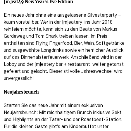
[m]eat49 New Year‘s Eve Edition
Ein neues Jahr ohne eine ausgelassene Silvesterparty – 
kaum vorstellbar. Wer in der [m]eatery  ins Jahr 2018 
reinfeiern möchte, kann sich zu den Beats von Markus 
Gardeweg und Tom Shark treiben lassen. Im Preis 
enthalten sind Flying Fingerfood, Bier, Wein, Softgetränke 
und ausgewählte Longdrinks sowie ein herrlicher Ausblick 
auf das Binnenalsterfeuerwerk. Anschließend wird in der 
Lobby und der [m]eatery bar + restaurant  weiter getanzt, 
gefeiert und gelacht. Dieser stilvolle Jahreswechsel wird 
unvergesslich!
Neujahrsbrunch
Starten Sie das neue Jahr mit einem exklusiven 
Neujahrsbrunch: Mit reichhaltigem Brunch inklusive Sekt 
und Highlights an der Tatar- und der Roastbeef-Station. 
Für die kleinen Gäste gibt’s am Kinderbuffet unter 