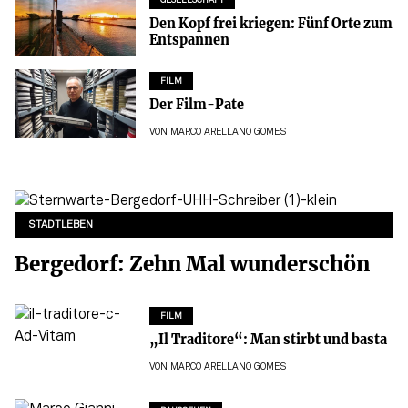
GESELLSCHAFT
Den Kopf frei kriegen: Fünf Orte zum
Entspannen
FILM
Der Film-Pate
VON
MARCO ARELLANO GOMES
STADTLEBEN
Bergedorf: Zehn Mal wunderschön
FILM
„Il Traditore“: Man stirbt und basta
VON
MARCO ARELLANO GOMES