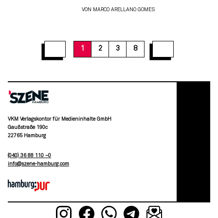
VON
MARCO ARELLANO GOMES
1
2
3
8
VKM Verlagskontor für Medieninhalte GmbH
Gaußstraße 190c
22765 Hamburg
(040) 36 88 110 –0
moc.grubmah-enezs@ofni