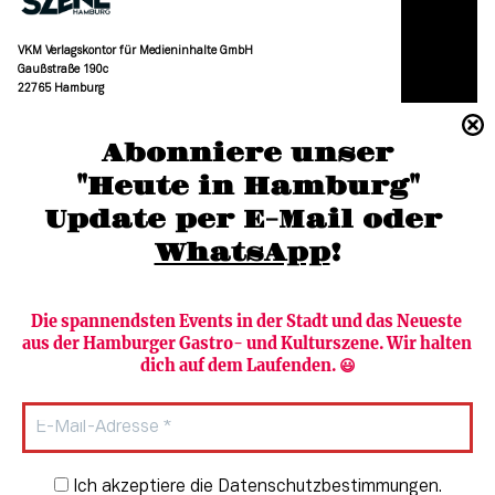
VKM Verlagskontor für Medieninhalte GmbH
Gaußstraße 190c
22765 Hamburg
(040) 36 88 110 –0
Abonniere unser
moc.grubmah-enezs@ofni
"Heute in Hamburg"
Update per E-Mail oder 
WhatsApp
!
Die spannendsten Events in der Stadt und das Neueste 
aus der Hamburger Gastro- und Kulturszene. Wir halten 
Newsletter abonnieren
Verlag
dich auf dem Laufenden. 😃
Heute in Hamburg
Team
HAMBURG PUR
Autorinnen & Autoren
Stadtleben
SZENE Shop & Abo
Newsletter-Anmeldung
Ich akzeptiere die Datenschutzbestimmungen.