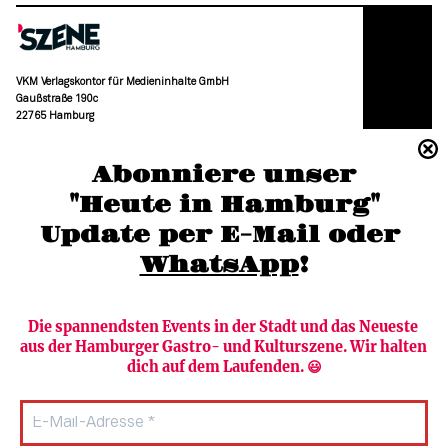
VKM Verlagskontor für Medieninhalte GmbH
Gaußstraße 190c
22765 Hamburg
(040) 36 88 110 –0
Abonniere unser
moc.grubmah-enezs@ofni
"Heute in Hamburg"
Update per E-Mail oder 
WhatsApp
!
Die spannendsten Events in der Stadt und das Neueste 
aus der Hamburger Gastro- und Kulturszene. Wir halten 
Newsletter abonnieren
Verlag
dich auf dem Laufenden. 😃
Heute in Hamburg
Team
HAMBURG PUR
Autorinnen & Autoren