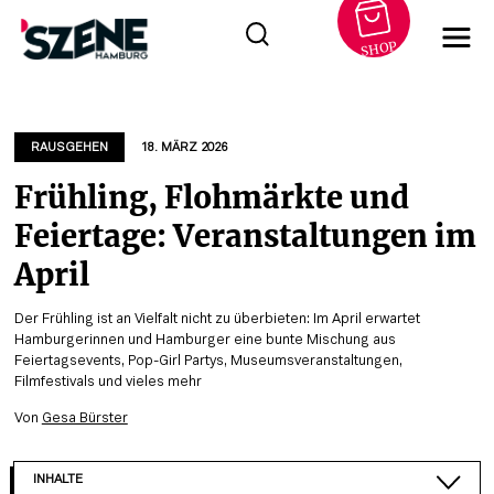
SHOP
Zum
Inhalt
springen
RAUSGEHEN
18. MÄRZ 2026
Frühling, Flohmärkte und
Feiertage: Veranstaltungen im
April
Der Frühling ist an Vielfalt nicht zu überbieten: Im April erwartet
Hamburgerinnen und Hamburger eine bunte Mischung aus
Feiertagsevents, Pop-Girl Partys, Museumsveranstaltungen,
Filmfestivals und vieles
m
ehr
Von
Gesa Bürster
INHALTE