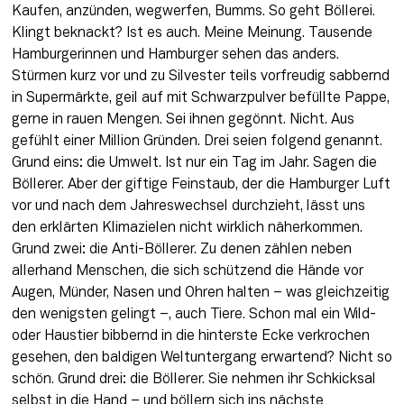
Kaufen, anzünden, wegwerfen, Bumms. So geht Böllerei. 
Klingt beknackt? Ist es auch. Meine Meinung. Tausende 
Hamburgerinnen und Hamburger sehen das anders. 
Stürmen kurz vor und zu Silvester teils vorfreudig sabbernd 
in Supermärkte, geil auf mit Schwarzpulver befüllte Pappe, 
gerne in rauen Mengen. Sei ihnen gegönnt. Nicht. Aus 
gefühlt einer Million Gründen. Drei seien folgend genannt.

Grund eins: die Umwelt. Ist nur ein Tag im Jahr. Sagen die 
Böllerer. Aber der giftige Feinstaub, der die Hamburger Luft 
vor und nach dem Jahreswechsel durchzieht, lässt uns 
den erklärten Klimazielen nicht wirklich näherkommen. 
Grund zwei: die Anti-Böllerer. Zu denen zählen neben 
allerhand Menschen, die sich schützend die Hände vor 
Augen, Münder, Nasen und Ohren halten – was gleichzeitig 
den wenigsten gelingt –, auch Tiere. Schon mal ein Wild- 
oder Haustier bibbernd in die hinterste Ecke verkrochen 
gesehen, den baldigen Weltuntergang erwartend? Nicht so 
schön. Grund drei: die Böllerer. Sie nehmen ihr Schkicksal 
selbst in die Hand – und böllern sich ins nächste 