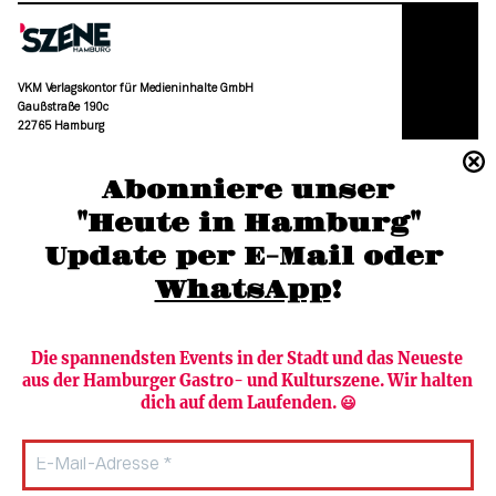
VKM Verlagskontor für Medieninhalte GmbH
Gaußstraße 190c
22765 Hamburg
(040) 36 88 110 –0
Abonniere unser
moc.grubmah-enezs@ofni
"Heute in Hamburg"
Update per E-Mail oder 
WhatsApp
!
Die spannendsten Events in der Stadt und das Neueste 
aus der Hamburger Gastro- und Kulturszene. Wir halten 
Newsletter abonnieren
Verlag
dich auf dem Laufenden. 😃
Heute in Hamburg
Team
HAMBURG PUR
Autorinnen & Autoren