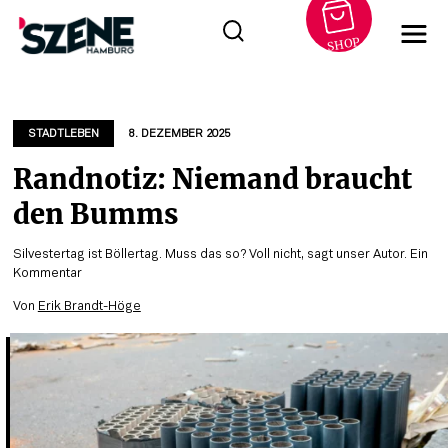
SHOP
Zum
Inhalt
springen
STADTLEBEN
8. DEZEMBER 2025
Randnotiz: Niemand braucht
den Bumms
Silvestertag ist Böllertag. Muss das so? Voll nicht, sagt unser Autor. Ein
Kommentar
Von
Erik Brandt-Höge