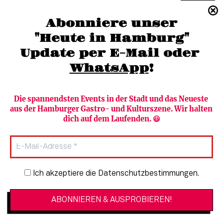
(040) 36 88 110 –0
Abonniere unser
moc.grubmah-enezs@ofni
"Heute in Hamburg"
Update per E-Mail oder 
WhatsApp
!
Die spannendsten Events in der Stadt und das Neueste 
aus der Hamburger Gastro- und Kulturszene. Wir halten 
Newsletter abonnieren
Verlag
dich auf dem Laufenden. 😃
Heute in Hamburg
Team
HAMBURG PUR
Autorinnen & Autoren
Stadtleben
SZENE Shop & Abo
Newsletter-Anmeldung
Ich akzeptiere die Datenschutzbestimmungen.
Jobs bei der SZENE und dem Genuss-
Kultur
Guide
Essen + Trinken
Mediadaten & Kontakt
Verlosungen