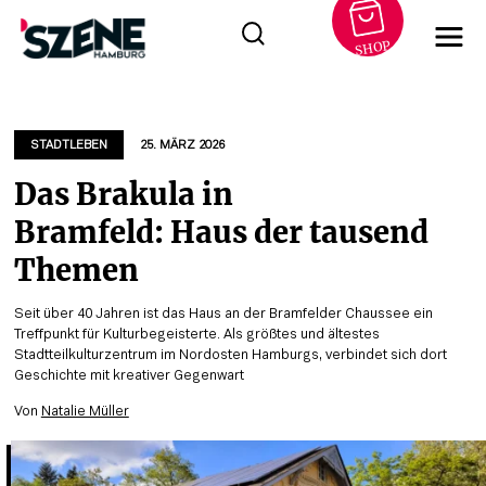
SHOP
Zum
Inhalt
springen
STADTLEBEN
25. MÄRZ 2026
Das Brakula in
Bramfeld: Haus der tausend
Themen
Seit über 40 Jahren ist das Haus an der Bramfelder Chaussee ein
Treffpunkt für Kulturbegeisterte. Als größtes und ältestes
Stadtteilkulturzentrum im Nordosten Hamburgs, verbindet sich dort
Geschichte mit kreativer Gegenwart
Von
Natalie Müller