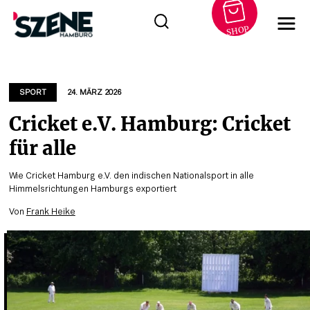
SHOP
Zum
Inhalt
springen
SPORT
24. MÄRZ 2026
Cricket e.V. Hamburg: Cricket
für alle
Wie Cricket Hamburg e.V. den indischen Nationalsport in alle
Himmelsrichtungen Hamburgs exportiert
Von
Frank Heike