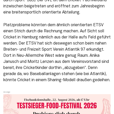
durch Sport“ (IdS). Der SVE ist dem Cricket-Fachverband 
inzwischen beigetreten und eröffnet zum Jahresbeginn 
eine breitensportlich orientierte Abteilung.
Platzprobleme könnten dem ähnlich orientierten ETSV 
einen Strich durch die Rechnung machen. Auf Sicht soll 
Cricket in Hamburg nämlich aus der Halle aufs Feld geführt 
werden. Der ETSV hat sich deswegen schon beim nahen 
Breiten- und Freizeit Sport Verein Atlantik 97 erkundigt. 
Dort in Neu-Allermöhe West wäre genug Raum. Anika 
Janusch und Moritz Lenzen aus dem Vereinsvorstand sind 
bereit, ihre Cricketkinder dorthin „abzugeben“. Denn 
gerade da, wo Baseballanlagen stehen (wie bei Atlantik), 
könnte Cricket in einem Sharing-Modell draußen gedeihen.