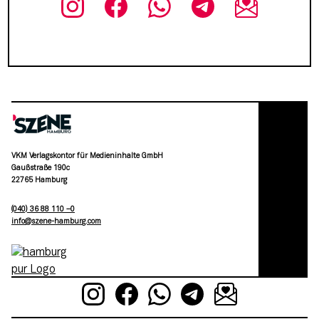
VKM Verlagskontor für Medieninhalte GmbH
Gaußstraße 190c
22765 Hamburg
(040) 36 88 110 –0
moc.grubmah-enezs@ofni