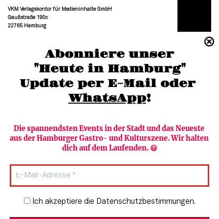
VKM Verlagskontor für Medieninhalte GmbH
Gaußstraße 190c
22765 Hamburg
(040) 36 88 110 –0
Abonniere unser
moc.grubmah-enezs@ofni
"Heute in Hamburg"
Update per E-Mail oder 
WhatsApp
!
Die spannendsten Events in der Stadt und das Neueste 
aus der Hamburger Gastro- und Kulturszene. Wir halten 
Newsletter abonnieren
Verlag
dich auf dem Laufenden. 😃
Heute in Hamburg
Team
HAMBURG PUR
Autorinnen & Autoren
Stadtleben
SZENE Shop & Abo
Newsletter-Anmeldung
Ich akzeptiere die Datenschutzbestimmungen.
Jobs bei der SZENE und dem Genuss-
Kultur
Guide