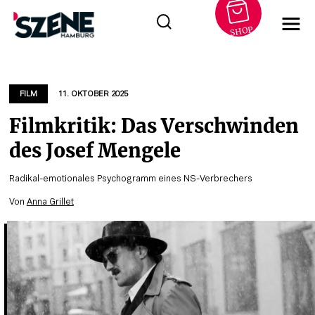
SHOP
Zum
Inhalt
springen
FILM
11. OKTOBER 2025
Filmkritik: Das Verschwinden
des Josef Mengele
Radikal-emotionales Psychogramm eines NS-Verbrechers
Von
Anna Grillet