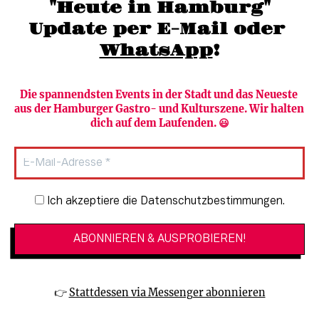
"Heute in Hamburg"
Update per E-Mail oder 
WhatsApp
!
Die spannendsten Events in der Stadt und das Neueste 
aus der Hamburger Gastro- und Kulturszene. Wir halten 
Newsletter abonnieren
Verlag
dich auf dem Laufenden. 😃
Heute in Hamburg
Team
HAMBURG PUR
Autorinnen & Autoren
Stadtleben
SZENE Shop & Abo
Newsletter-Anmeldung
Ich akzeptiere die Datenschutzbestimmungen.
Jobs bei der SZENE und dem Genuss-
Kultur
Guide
Essen + Trinken
Mediadaten & Kontakt
Verlosungen
Datenschutzeinstellungen
👉 
Stattdessen via Messenger abonnieren
🔗 Kinoprogramm
Datenschutzbestimmungen
🔗 Veranstaltungskalender